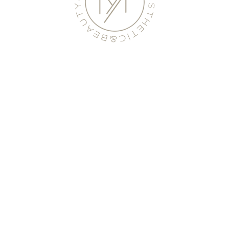
- Peptit Aşıları
 vücutta en çok bulunan proteindir. Glisin, Prolin, Hidroksiprolin o
 ve gevşememsi için hayluronik asit, elastin ve kolajen en önemli
n azalması sarkmalara, ciltte gevşemelere ve parlaklık kaybına ne
orta yaş ve üzerindekiler için en az yılda bir kür peptit aşıları öner