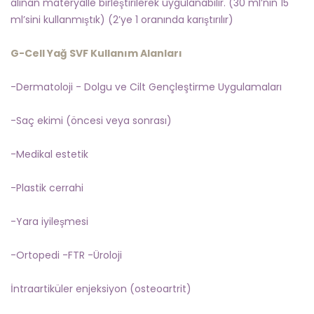
alınan materyalle birleştirilerek uygulanabilir. (30 ml’nin 15
ml’sini kullanmıştık) (2’ye 1 oranında karıştırılır)
G-Cell Yağ SVF Kullanım Alanları
-Dermatoloji - Dolgu ve Cilt Gençleştirme Uygulamaları
-Saç ekimi (öncesi veya sonrası)
-Medikal estetik
-Plastik cerrahi
-Yara iyileşmesi
-Ortopedi -FTR -Üroloji
İntraartiküler enjeksiyon (osteoartrit)