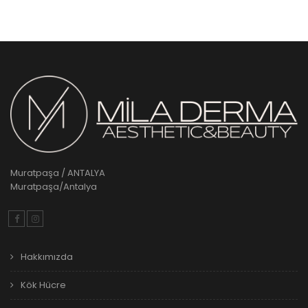
Muratpaşa / ANTALYA
Muratpaşa/Antalya
Hakkımızda
Kök Hücre