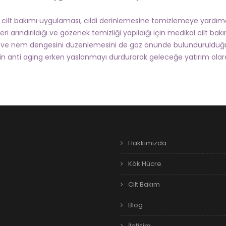
 cilt bakımı uygulaması, cildi derinlemesine temizlemeye yardımcı
deri arındırıldığı ve gözenek temizliği yapıldığı için medikal cilt ba
e nem dengesini düzenlemesini de göz önünde bulundurulduğum
zin anti aging erken yaslanmayı durdurarak geleceğe yatırım olarak
Hakkımızda
Kök Hücre
Cilt Bakım
Blog
İletişim