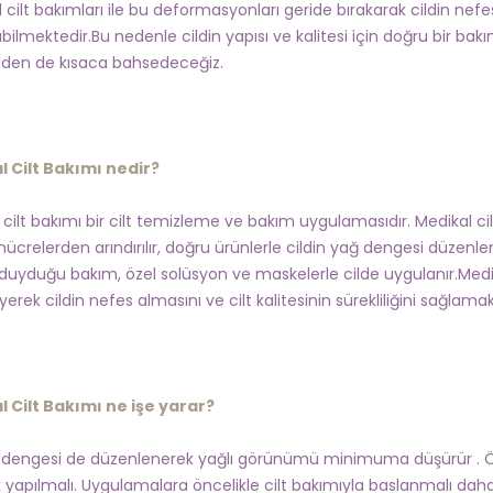
 cilt bakımları ile bu deformasyonları geride bırakarak cildin nefe
bilmektedir.Bu nedenle cildin yapısı ve kalitesi için doğru bir ba
den de kısaca bahsedeceğiz.
 Cilt Bakımı nedir?
cilt bakımı bir cilt temizleme ve bakım uygulamasıdır. Medikal cilt
 hücrelerden arındırılır, doğru ürünlerle cildin yağ dengesi düzenl
 duyduğu bakım, özel solüsyon ve maskelerle cilde uygulanır.Medi
erek cildin nefes almasını ve cilt kalitesinin sürekliliğini sağlamakt
 Cilt Bakımı ne işe yarar?
engesi de düzenlenerek yağlı görünümü minimuma düşürür . Öze
k yapılmalı. Uygulamalara öncelikle cilt bakımıyla baslanmalı daha