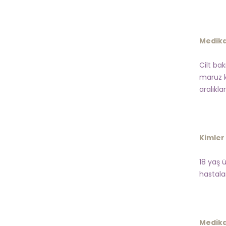
Medika
Cilt ba
maruz k
aralıkla
Kimler 
18 yaş ü
hastalar
Medika