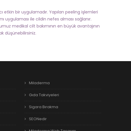
 etkin bir uygulamadır. Yapılan peeling işlemleri
kımı uygulaması ile cildin nefes alması sağlanır.
uz medikal cilt bakımının en büyük avantajının
 düşünebilirsiniz.
Miladerma
Gıda Takviyeleri
Sigara Bırakma
SEONedir
Miladerma Web Tasarım