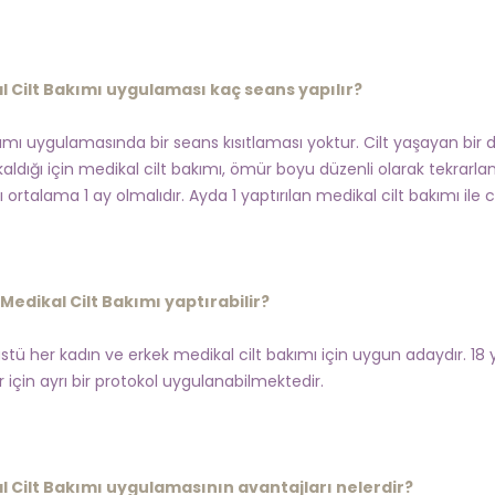
l Cilt Bakımı uygulaması kaç seans yapılır?
kımı uygulamasında bir seans kısıtlaması yoktur. Cilt yaşayan bir 
aldığı için medikal cilt bakımı, ömür boyu düzenli olarak tekrarla
rı ortalama 1 ay olmalıdır. Ayda 1 yaptırılan medikal cilt bakımı il
Medikal Cilt Bakımı yaptırabilir?
stü her kadın ve erkek medikal cilt bakımı için uygun adaydır. 18 y
 için ayrı bir protokol uygulanabilmektedir.
l Cilt Bakımı uygulamasının avantajları nelerdir?