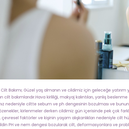
 Cilt Bakımı; Güzel yaş almanın ve cildimiz için geleceğe yatırı
an cilt bakımlarıdır.Hava kirliliği, makyaj kalıntıları, yanlış besl
z nedeniyle ciltte sebum ve ph dengesinin bozulması ve bununla bi
özenekler, kirlenmeler derken cildimiz gün içerisinde pek çok far
, çevresel faktörler ve kişinin yaşam alışkanlıkları nedeniyle cilt h
ildin PH ve nem dengesi bozularak cilt, deformasyonlara ve proble