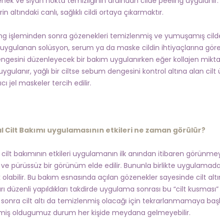
nek ve siyah nokta temizliğinin ardından cilde peeling uygulanır.
in altındaki canlı, sağlıklı cildi ortaya çıkarmaktır.
ng işleminden sonra gözenekleri temizlenmiş ve yumuşamış cilde 
uygulanan solüsyon, serum ya da maske cildin ihtiyaçlarına göre de
gesini düzenleyecek bir bakım uygulanırken eğer kollajen mikt
ygulanır, yağlı bir ciltse sebum dengesini kontrol altına alan cilt
rıcı jel maskeler tercih edilir.
l Cilt Bakımı uygulamasının etkileri ne zaman görülür?
 cilt bakımının etkileri uygulamanın ilk anından itibaren görünm
k ve pürüssüz bir görünüm elde edilir. Bununla birlikte uygulamadan
ık olabilir. Bu bakım esnasında açılan gözenekler sayesinde cilt al
rı düzenli yapıldıkları takdirde uygulama sonrası bu “cilt kusmas
 sonra cilt altı da temizlenmiş olacağı için tekrarlanmamaya başlay
iş oldugumuz durum her kişide meydana gelmeyebilir.