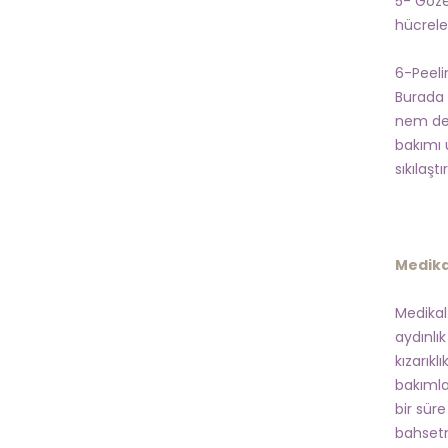
5- Göze
hücreler
6-Peeli
Burada 
nem den
bakımı u
sıkılaştı
Medika
Medikal
aydınlı
kızarıkl
bakımla
bir süre
bahsetm