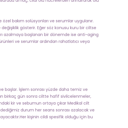
 Burada amaç, cildi ölü hücrelerden arındırarak ölü
özel bakım solüsyonları ve serumlar uygulanır.
ğişiklik gösterir. Eğer söz konusu kuru bir ciltse
arı azalmaya başlanan bir dönemde ise anti-aging
 ürünleri ve serumlar ardından rahatlatıcı veya
eye başlar. İşlem sonrası yüzde daha temiz ve
 birkaç gün sonra ciltte hafif sivilcelenmeler,
tındaki kir ve sebumun ortaya çıkar Medikal cilt
ı” dediğimiz durum her seans sonrası azalacak ve
acaktır.Her kişinin cildi spesifik olduğu için bu