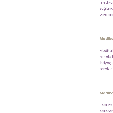
medikal
sağlana
önemin
Medikal
Medikal 
cilt ölü
ihtiyaç
temizley
Medikal
Sebum d
edilere