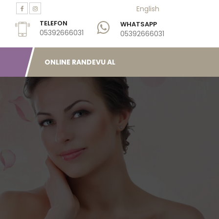
English
TELEFON
WHATSAPP
05392666031
05392666031
ONLINE RANDEVU AL