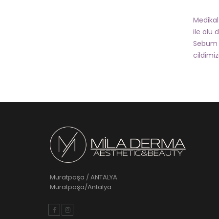
Medikal
ile ölü 
Sebum v
cildimi
Muratpaşa / ANTALYA
Muratpaşa/Antalya