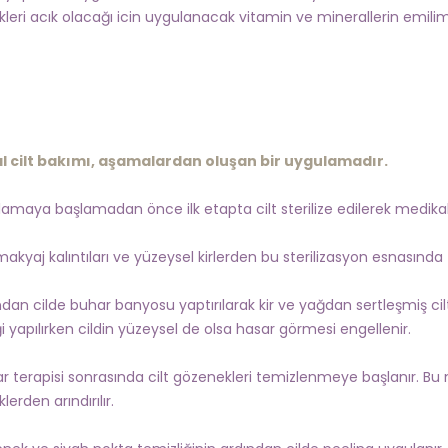
leri acık olacağı icin uygulanacak vitamin ve minerallerin emilimin
l cilt bakımı, aşamalardan oluşan bir uygulamadır.
lamaya başlamadan önce ilk etapta cilt sterilize edilerek medikal c
makyaj kalıntıları ve yüzeysel kirlerden bu sterilizasyon esnasında
ndan cilde buhar banyosu yaptırılarak kir ve yağdan sertleşmiş ci
i yapılırken cildin yüzeysel de olsa hasar görmesi engellenir.
r terapisi sonrasında cilt gözenekleri temizlenmeye başlanır. Bu no
erden arındırılır.