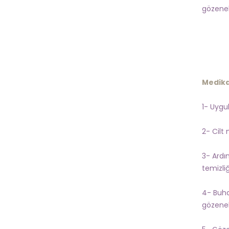
gözenek
Medika
1- Uygu
2- Cilt 
3- Ardı
temizliğ
4- Buha
gözenekl