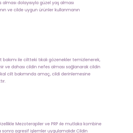
s alması dolayısıyla güzel yaş alması
kımın ve cilde uygun ürünler kullanmanın
 bakımı ile ciltteki tıkalı gözenekler temizlenerek,
enir ve dahası cildin nefes alması sağlanarak cildin
kal cilt bakımında amaç, cildi derinlemesine
ır.
llikle Mezoterapiler ve PRP ıle mutlaka kombine
 sonra agresif işlemler uygulamalıdır.Cildin