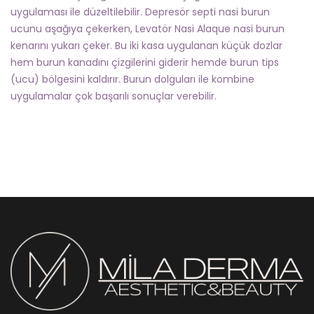
uygulaması ile düzeltilebilir. Depresör septi nasi burun
ucunu aşağıya çekerken, Levatör Nasi Alaque nasi burun
kenarını yukarı çeker. Bu iki kasa uygulanan küçük dozlar
hem burun kanadını çizgilerini giderir hemde burun tips
(ucu) bölgesini kaldırır. Burun dolguları ile kombine
uygulamalar çok başarılı sonuçlar verebilir.