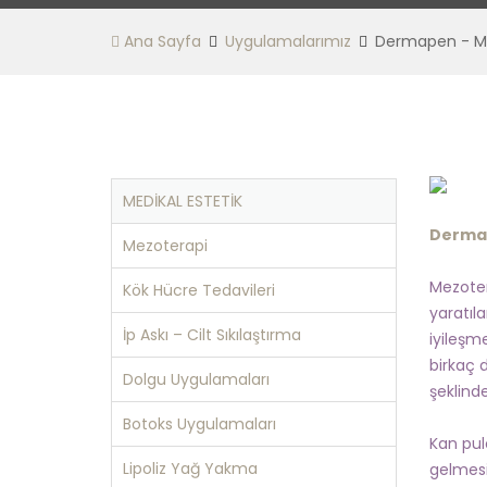
Ana Sayfa
Uygulamalarımız
Dermapen - M
MEDİKAL ESTETİK
Dermap
Mezoterapi
Mezoter
Kök Hücre Tedavileri
yaratıl
İp Askı – Cilt Sıkılaştırma
iyileşm
birkaç 
Dolgu Uygulamaları
şeklind
Botoks Uygulamaları
Kan pul
Lipoliz Yağ Yakma
gelmesi