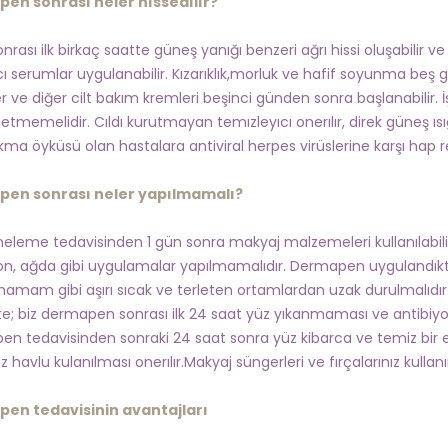
en sonrası neler hıssedılır?
nrası ilk birkaç saatte güneş yanığı benzeri ağrı hissi oluşabilir ve
ı serumlar uygulanabilir. Kızarıklık,morluk ve hafif soyunma beş gü
r ve diğer cilt bakım kremleri beşinci günden sonra başlanabilir. İ
tmemelidir. Cıldı kurutmayan temızleyıcı onerılır, direk güneş ısı
kma öyküsü olan hastalara antiviral herpes virüslerine karşı hap re
en sonrası neler yapılmamalı?
neleme tedavisinden 1 gün sonra makyaj malzemeleri kullanılabi
on, ağda gibi uygulamalar yapılmamalıdır. Dermapen uygulandık
hamam gibi aşırı sıcak ve terleten ortamlardan uzak durulmalıdı
ikte; biz dermapen sonrası ilk 24 saat yüz yıkanmaması ve antibiyot
n tedavisinden sonraki 24 saat sonra yüz kibarca ve temiz bir elle 
 havlu kulanılması onerılır.Makyaj süngerleri ve fırçalarınız kullan
en tedavisinin avantajları