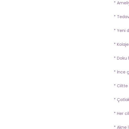
* Ameliy
* Tedav
* Yeni 
* Kolajen
* Doku h
* İnce ç
* Ciltte
* Çatlakl
* Her ci
* Akne l