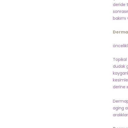
deride 
sonrası
bakımı v
Dermap
öncelik
Topikal
dudak gi
kayganla
kesimle
derine
Dermape
aging a
aralıkla