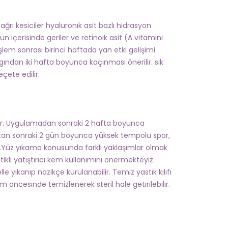
 ağrı kesiciler hyaluronık asit bazlı hidrasyon
n içerisinde geriler ve retinoik asit (A vitamini
şlem sonrası birinci haftada yan etki gelişimi
gından iki hafta boyunca kaçınması önerilir. sık
çete edilir.
lir. Uygulamadan sonraki 2 hafta boyunca
tan sonraki 2 gün boyunca yüksek tempolu spor,
r.Yüz yıkama konusunda farklı yaklaşımlar olmak
ikli yatıştırıcı kem kullanımını önermekteyiz.
yıkanıp nazikçe kurulanabilir. Temiz yastık kılıfı
ım oncesınde temizlenerek steril hale getırılebılır.