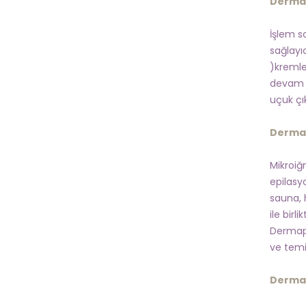
Dermap
İşlem so
sağlayıc
)kremle
devam e
uçuk çı
Dermap
Mikroiğ
epilasy
sauna, 
ile birl
Dermape
ve temiz
Dermap