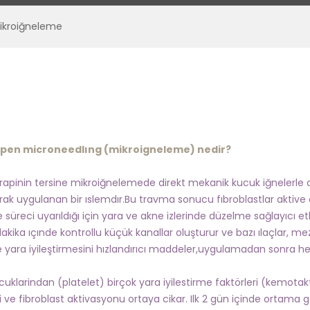
ikroiğneleme
en microneedlıng (mikroigneleme) nedir?
apinin tersine mikroiğnelemede direkt mekanik kucuk iğnelerle
arak uygulanan bir ıslemdır.Bu travma sonucu fıbroblastlar aktive e
e süreci uyarıldığı için yara ve akne izlerinde düzelme sağlayıcı 
dakika ıçınde kontrollu küçük kanallar oluşturur ve bazı ılaçlar, 
e yara iyileştirmesini hızlandırıcı maddeler,uygulamadan sonra he
cuklarindan (platelet) birçok yara iyilestirme faktörleri (kemotak
 ve fibroblast aktivasyonu ortaya cikar. Ilk 2 gün içinde ortama