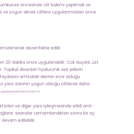
.Mumkunse öncesinde cilt bakımı yapılmalı ve
 ve yogun aknelı ciltlere uygulanmadan önce
temizlenerek dezenfekte edilir
en 20 dakika önce uygulanabilir. Cok duyarli, üst
r. Topikal disardan hyaluronik asit jellerin
faydasını arttırabılır.derının ınce olduğu
da yara ızlerının yogun olduğu ciltlerde daha
 yapılacak alanlara kullanılır.
leri ve diğer yara iyileşmesinde etkili anti-
sağlanır. seanslar tamamlandıktan sonra bir ay
 devam edilebilir.