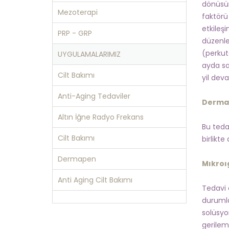
dönüsür
Mezoterapi
faktörü 
etkileşi
PRP - GRP
düzenler
(perkuta
UYGULAMALARIMIZ
ayda sa
Cilt Bakımı
yil deva
Anti-Aging Tedaviler
Dermap
Altın İğne Radyo Frekans
Bu teda
Cilt Bakımı
birlikt
Dermapen
Mıkroı
Anti Aging Cilt Bakımı
Tedavi 
durumla
solüsyo
gerilem