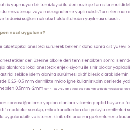
tahris yapmayan bir temizleyici ile deri nazikçe temizlenmelidir
nda mezoterapı veya mıkroıgneleme yapılmalıdır.Temızlenmemıs
e tedavisi sağlanmalı aksı halde ıltahabın yayılması olasıdır.
en nasıl uygulanır?
le cıldetopıkal anestezi sürülerek beklenir daha sonra cilt yüzeyi 
 anestetikler deri üzerine alkolle deri temizlendikten sonra islemd
bi alanlarda lokal anestezik enjek-siyonu ile sinir bloklar yapilabili
stirici sekilde islem alanina sürülmesi aktif bilesik olarak islemin 
rde 0.25-0.5 mm derinlikte mikro iğne kullanılır.Kalın derilerde ya
 ınebılen 0.5mm-2mm
derinlikte uygulama yapılacak vitamin ve ilaçlar enjekte edılerek
n sonrası iğneleme yapılan alanlara vitamin peptid büyüme faktör
ktif maddeler sürülüp, mikro kanallardan deri yoluyla emilimleri 
rla uygulanabilir ve istenen klinik etki onarımı gozlemlenene kadar