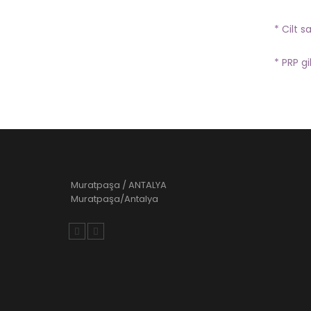
* Cilt s
* PRP gi
Muratpaşa / ANTALYA
Muratpaşa/Antalya