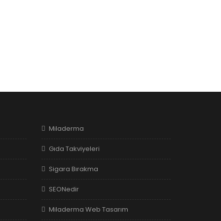
Miladerma
Gıda Takviyeleri
Sigara Bırakma
SEONedir
Miladerma Web Tasarım