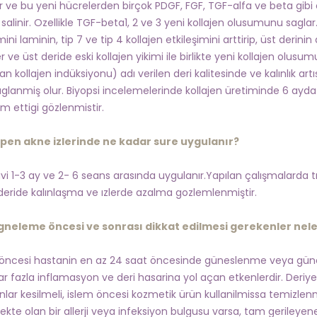
 ve bu yeni hücrelerden birçok PDGF, FGF, TGF-alfa ve beta gibi ö
salinir. Ozellikle TGF-beta1, 2 ve 3 yeni kollajen olusumunu saglar. 
mini laminin, tip 7 ve tip 4 kollajen etkileşimini arttirip, üst de
 ve üst deride eski kollajen yikimi ile birlikte yeni kollajen olus
n kollajen indüksiyonu) adı verilen deri kalitesinde ve kalınlık artış
glanmiş olur. Biyopsi incelemelerinde kollajen üretiminde 6 ayd
m ettigi gözlenmistir.
en akne izlerinde ne kadar sure uygulanır?
vi 1-3 ay ve 2- 6 seans arasında uygulanır.Yapılan çalışmalarda tı
e deride kalınlaşma ve ızlerde azalma gozlemlenmiştir.
gneleme öncesi ve sonrası dikkat edilmesi gerekenler nele
öncesi hastanin en az 24 saat öncesinde güneslenme veya gün
r fazla inflamasyon ve deri hasarina yol açan etkenlerdir. Deriye
nlar kesilmeli, islem öncesi kozmetik ürün kullanilmissa temizlenm
ekte olan bir allerji veya infeksiyon bulgusu varsa, tam gerileyene