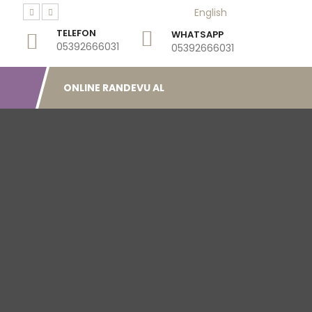
English
TELEFON
WHATSAPP
05392666031
05392666031
ONLINE RANDEVU AL