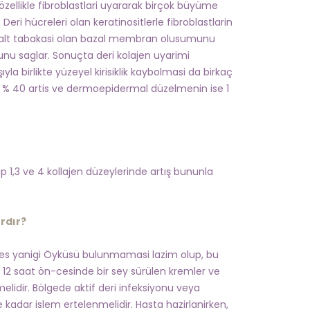
zellikle fibroblastlari uyararak birçok büyüme
Deri hücreleri olan keratinositlerle fibroblastlarin
rinin alt tabakasi olan bazal membran olusumunu
umunu saglar. Sonuçta deri kolajen uyarimi
ıyla birlikte yüzeyel kirisiklik kaybolmasi da birkaç
a % 40 artis ve dermoepidermal düzelmenin ise 1
p 1,3 ve 4 kollajen düzeylerinde artış bununla
rdır?
es yanigi Öyküsü bulunmamasi lazim olup, bu
 12 saat ön-cesinde bir sey sürülen kremler ve
elidir. Bölgede aktif deri infeksiyonu veya
 kadar islem ertelenmelidir. Hasta hazirlanirken,