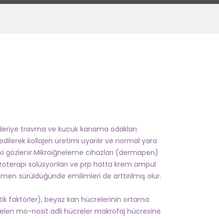
 deriye travma ve kucuk kanama odakları
dilerek kollajen üretimi uyarılır ve normal yara
etki gözlenir.Mikroiğneleme cihazları (dermapen)
mezoterapi solüsyonları ve prp hatta krem ampul
men sürüldüğünde emilimleri de arttırılmış olur.
tik faktörler), beyaz kan hücrelerinin ortama
 gelen mo-nosit adli hücreler makrofaj hücresine