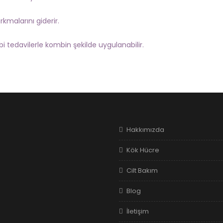
arkmalarını giderir.
bi tedavilerle kombin şekilde uygulanabilir.
Hakkımızda
Kök Hücre
Cilt Bakım
Blog
İletişim