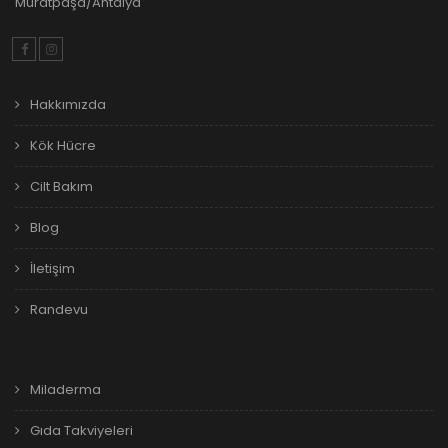
Muratpaşa/Antalya
Hakkımızda
Kök Hücre
Cilt Bakım
Blog
İletişim
Randevu
Miladerma
Gıda Takviyeleri