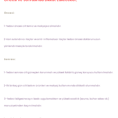
Öncesi:
1-Tedavi öncesi cilt temiz ve makyajsız olmalıdır.
2-Kan sulandırıcı ilaçlar ve anti-inflamatuar ilaçlar tedavi öncesi doktorunuzun
yönlendirmesiyle bırakılmalıdır.
Sonrası:
1-Tedavi sonrası cilt güneşten korunmalı ve yüksek faktörlü güneş koruyucu kullanılmalıdır.
2-İlk birkaç gün cilt bakım ürünleri ve makyaj kullanımında dikkatli olunmalıdır.
3-Tedavi bölgesine aşırı baskı uygulamaktan ve yüksek sıcaklık (sauna, buhar odası vb.)
maruziyetinden kaçınılmalıdır.