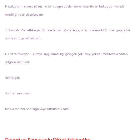
2- Dalgalanma veya Büzüşme: İplik doğru düzlemde yerleştirilmesi birkaç gün içinde
kendiliğinden düzelecektir
3- Asimetri: Genellikle şişliğin neden olduğu birkaç gün içinde kendiliğinden geçer aksi
halde ek ip gerekli olabilir
4- Cilt retraksiyonu: Yüzeyel uygulama 18g iğne geri çekilmeyi yok edilmeliTedavi edilen
bölgede kızarıklık,
Hafif şişlik,
Nadiren morarma,
Tedavi sonrası hafif ağrı veya rahatsızlık hissi.
Öncesi ve Sonrasında Dikkat Edilecekler;