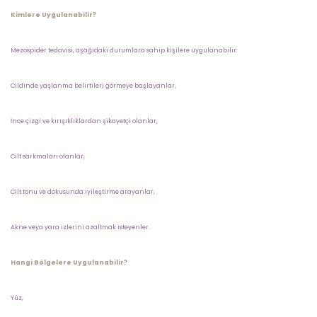
Kimlere Uygulanabilir?
Mezospider tedavisi, aşağıdaki durumlara sahip kişilere uygulanabilir:
Cildinde yaşlanma belirtileri görmeye başlayanlar,
İnce çizgi ve kırışıklıklardan şikayetçi olanlar,
Cilt sarkmaları olanlar,
Cilt tonu ve dokusunda iyileştirme arayanlar,
Akne veya yara izlerini azaltmak isteyenler.
Hangi Bölgelere Uygulanabilir?
Yüz,