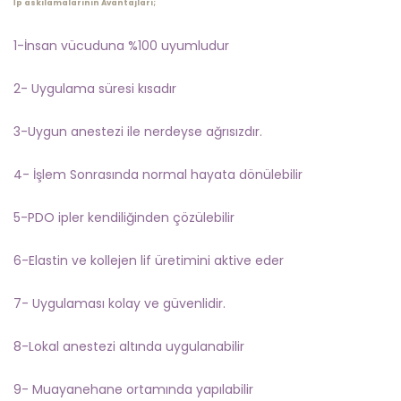
İp askılamalarının Avantajları;
1-İnsan vücuduna %100 uyumludur
2- Uygulama süresi kısadır
3-Uygun anestezi ile nerdeyse ağrısızdır.
4- İşlem Sonrasında normal hayata dönülebilir
5-PDO ipler kendiliğinden çözülebilir
6-Elastin ve kollejen lif üretimini aktive eder
7- Uygulaması kolay ve güvenlidir.
8-Lokal anestezi altında uygulanabilir
9- Muayanehane ortamında yapılabilir