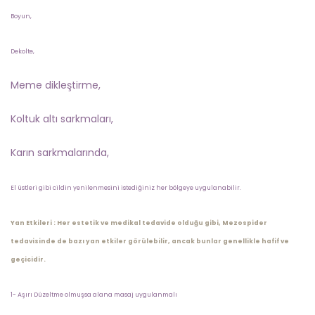
Boyun,
Dekolte,
Meme dikleştirme,
Koltuk altı sarkmaları,
Karın sarkmalarında,
El üstleri gibi cildin yenilenmesini istediğiniz her bölgeye uygulanabilir.
Yan Etkileri :
Her estetik ve medikal tedavide olduğu gibi, Mezospider
tedavisinde de bazı yan etkiler görülebilir, ancak bunlar genellikle hafif ve
geçicidir.
1- Aşırı Düzeltme olmuşsa alana masaj uygulanmalı