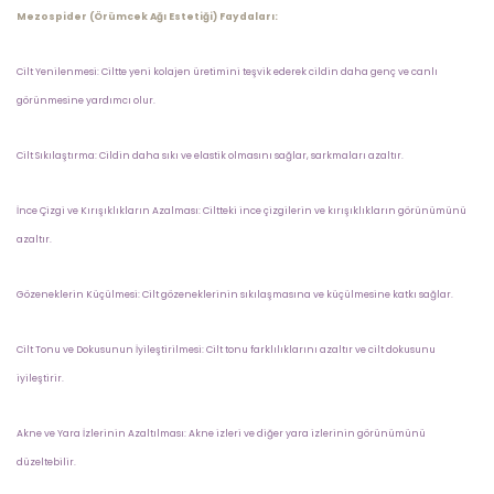
Mezospider (Örümcek Ağı Estetiği) Faydaları:
Cilt Yenilenmesi: Ciltte yeni kolajen üretimini teşvik ederek cildin daha genç ve canlı
görünmesine yardımcı olur.
Cilt Sıkılaştırma: Cildin daha sıkı ve elastik olmasını sağlar, sarkmaları azaltır.
İnce Çizgi ve Kırışıklıkların Azalması: Ciltteki ince çizgilerin ve kırışıklıkların görünümünü
azaltır.
Gözeneklerin Küçülmesi: Cilt gözeneklerinin sıkılaşmasına ve küçülmesine katkı sağlar.
Cilt Tonu ve Dokusunun İyileştirilmesi: Cilt tonu farklılıklarını azaltır ve cilt dokusunu
iyileştirir.
Akne ve Yara İzlerinin Azaltılması: Akne izleri ve diğer yara izlerinin görünümünü
düzeltebilir.