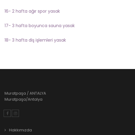
16- 2 hafta ağır spor yasak
17- 3 hafta boyunca sauna yasak
18- 3 hafta diş işlemleri yasak
Muratpaşa / ANTALYA
Muratpaşa/Antalya
Hakkımızda